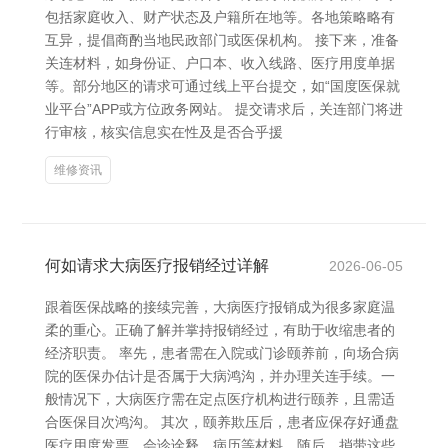
包括家庭收入、财产状态及户籍所在地等。各地策略略有
互异，提倡商酌当地民政部门或医保机构。 接下来，准备
关连材料，如身份证、户口本、收入线路、医疗用度单据
等。部分地区的请求可通过线上平台提交，如“国度医保就
业平台”APP或方位政务网站。 提交请求后，关连部门将进
行审核，核实信息实在性及是否合乎援
维修资讯
何如请求大病医疗报销经过详解
2026-06-05
跟着医保战略的接续完善，大病医疗报销成为很多家庭温
柔的重心。正确了解并掌持报销经过，有助于收缩患者的
经济职责。 率先，患者需在入院或门诊颐养前，向场合病
院的医保办估计是否属于大病鸿沟，并办理关连手续。一
般情况下，大病医疗需在定点医疗机构进行颐养，且需适
合医保目次鸿沟。 其次，颐养欺压后，患者应保存好通盘
医疗用度发票、会诊诠释、病历等材料。随后，捎带这些