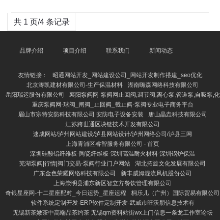
共 1 页/4 条记录
品牌介绍
项目介绍
联系我们
新闻动态
友情链接：
昭通网站开发_网站建设公司_网站开发制作搭建_seo优化
北京涛凯建材有限公司-生产保温材料
湖南嗨森网络科技有限公司
岳阳瑞运股份有限公司
襄阳泵阀网-泵阀网止回阀,调节阀,离心泵,管道泵,自吸泵,化
重庆泵阀网-球阀_闸阀_止回阀_截止阀-泵阀专业电子商务平台
眉山市宗特安防科技有限公司 安防电子设备安装
唐山晶垚科技有限公司
江苏跨世通区块链技术开发有限公司
速成网站/泸州网站建设/泸县网站设计/泸州网络公司/泸县三网
上海青浦区睿智服务有限公司 - 首页
深圳硅酸铝纤维板-陶瓷纤维板-深圳高温耐火材料-深圳锅炉保温
芜湖泵阀|行情|阀门交易-泵阀行业门户网站
湖北拓旋文化发展有限公司
广东金色荣耀网络科技有限公司
新丰威姆混流风机股份公司
上海崇明县浦东新区智立方餐饮管理有限公司
奇银星座网-十二星座配对_今日运势_星座运程
桐乐儿（广州）国际贸易有限公司
软件系统定制开发-ERP软件定制开发-武威市旺沃朋信息技术有
无锡新茶嫩茶中高端品茶约茶 无锡qm资料站街wx上门信息一条龙工作室论坛