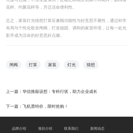
花样、约聚花样等，升迁活命便利性。
总之，家装灯光猜想打算应兼顾功能性与好意思不雅性，通过科学
布局与个性化取舍闸阀，打造稳固、调和的家居环境，让每一处光
影齐成为活命的好意思好点缀。
闸阀
打算
家装
灯光
猜想
上一篇：
华信推敲设想：专科行状，助力企业成长
下一篇：
飞机票特价，限时抢购！
品牌介绍
项目介绍
联系我们
新闻动态