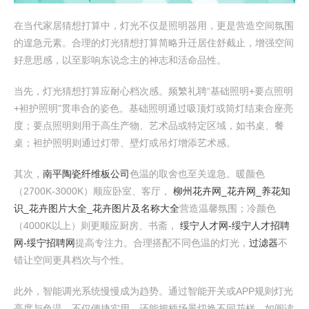
在当代家居猜想打算中，灯光不仅是照明器用，更是营造空间氛围
的遑急元素。合理的灯光猜想打算简略升迁居住舒截止，增强空间
好意思感，以至影响东说念主的神志和活命品性。
当先，灯光猜想打算应耐心档次感。频繁礼聘“基础照明+要点照明
+袒护照明”贯串合的姿色。基础照明通过吸顶灯或筒灯结束合座亮
度；要点照明则用于高生产物、艺术品或特定区域，如书桌、餐
桌；袒护照明则通过灯带、壁灯或吊灯增添艺术感。
其次，
南平陶瓷纤维板公司
色温的取舍也至关遑急。暖颜色
（2700K-3000K）顺应卧室、客厅，
柳州花卉网_花卉网_养花知
识_花卉图片大全_花卉图片及名称大全
营造温馨氛围；冷颜色
（4000K以上）则更顺应厨房、书斋，
绥宁人才网-绥宁人才招聘
网-绥宁招聘网
提高专注力。合理搭配不同色温的灯光，
过滤器
不
错让空间更具档次与个性。
此外，智能调光系统慢慢成为趋势。通过智能开关或APP规则灯光
亮度与色温，不仅便捷实用，还能把柄场景切换不同花样，如阅读